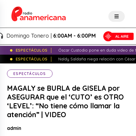
mingo Tonero |
6:00AM - 6:00PM
ESPECTÁCULOS
Óscar Custodio pone en duda video de N
ESPECTÁCULOS
Naldy Saldaña niega relación con César
ESPECTÁCULOS
MAGALY se BURLA de GISELA por
ASEGURAR que el ‘CUTO’ es OTRO
‘LEVEL’: “No tiene cómo llamar la
atención” | VIDEO
admin