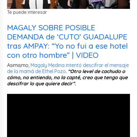
Te puede interesar
MAGALY SOBRE POSIBLE
DEMANDA de ‘CUTO’ GUADALUPE
tras AMPAY: “Yo no fui a ese hotel
con otro hombre” | VIDEO
Asimismo,
Magaly Medina intentó descifrar el mensaje
de la mamá de Ethel Pozo
.
“Otro level de cachudo o
cómo, no entiendo, no la capté, creo que tengo que
descifrar lo que quiere decir”.