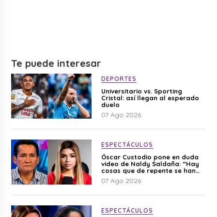
Te puede interesar
DEPORTES
Universitario vs. Sporting
Cristal: así llegan al esperado
duelo
07 Ago 2026
ESPECTÁCULOS
Óscar Custodio pone en duda
video de Naldy Saldaña: “Hay
cosas que de repente se han
editado”
07 Ago 2026
ESPECTÁCULOS