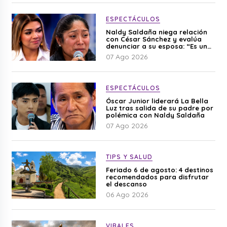
ESPECTÁCULOS
Naldy Saldaña niega relación
con César Sánchez y evalúa
denunciar a su esposa: “Es una
difamación”
07 Ago 2026
ESPECTÁCULOS
Óscar Junior liderará La Bella
Luz tras salida de su padre por
polémica con Naldy Saldaña
07 Ago 2026
TIPS Y SALUD
Feriado 6 de agosto: 4 destinos
recomendados para disfrutar
el descanso
06 Ago 2026
VIRALES