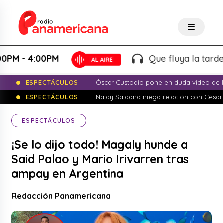
- 4:00PM
Que fluya la tarde! - Ma
ESPECTÁCULOS
Óscar Custodio pone en duda video de N
ESPECTÁCULOS
Naldy Saldaña niega relación con César
ESPECTÁCULOS
¡Se lo dijo todo! Magaly hunde a
Said Palao y Mario Irivarren tras
ampay en Argentina
Redacción Panamericana