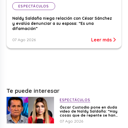
ESPECTÁCULOS
Naldy Saldaña niega relación con César Sánchez
y evalúa denunciar a su esposa: “Es una
difamación”
Leer más
07 Ago 2026
Te puede interesar
ESPECTÁCULOS
Óscar Custodio pone en duda
video de Naldy Saldaña: “Hay
cosas que de repente se han
editado”
07 Ago 2026