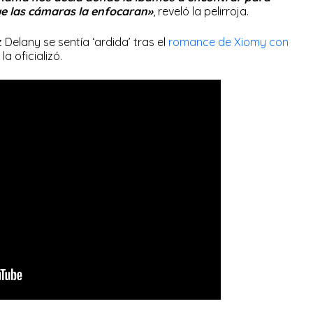
que las cámaras la enfocaran»
, reveló la pelirroja.
Delany se sentía ‘ardida’ tras el
romance de Xiomy con
a oficializó.