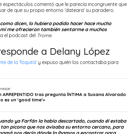
e espectáculos comentó que le parecía incongruente que
sar de que su propio entorno ‘dateara’ su paradero.
 como dicen, lo hubiera podido hacer hace mucho
a mí me ofrecieron también sentarme a muchos
ra el podcast del
Trome
.
responde a Delany López
te de la ‘foquita’
y expuso quién los contactaba para
eresar
 ARREPENTIDO tras pregunta ÍNTIMA a Susana Alvarado
o es un ‘good time’»
ando ya Farfán la había descartado, cuando él estaba
a tan picona que nos avisaba su entorno cercano, para
mamá nos decía dónde la íbamos a encontrar para