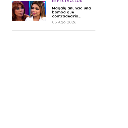
ESPECTÁCULOS
Magaly anuncia una
bomba que
contradeciría
comunicado de La
05 Ago 2026
Bella Luz: “Hay un
audio”