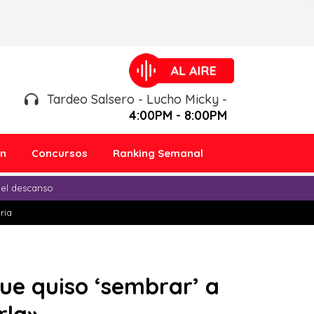
Tardeo Salsero - Lucho Micky -
4:00PM - 8:00PM
ón
Concursos
Ranking Semanal
 el descanso
ria
ue quiso ‘sembrar’ a