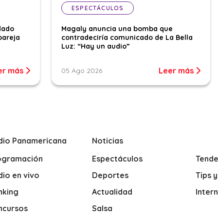
ESPECTÁCULOS
dado
Magaly anuncia una bomba que
pareja
contradeciría comunicado de La Bella
Luz: “Hay un audio”
er más
Leer más
05 Ago 2026
dio Panamericana
Noticias
ogramación
Espectáculos
Tende
io en vivo
Deportes
Tips 
nking
Actualidad
Inter
ncursos
Salsa