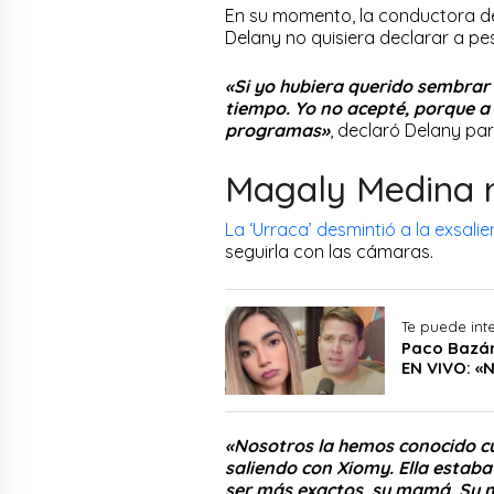
En su momento, la conductora d
Delany no quisiera declarar a pe
«Si yo hubiera querido sembrar
tiempo. Yo no acepté, porque 
programas»
, declaró Delany pa
Magaly Medina 
La ‘Urraca’ desmintió a la exsalien
seguirla con las cámaras.
Te puede int
Paco Bazán
EN VIVO: «N
«Nosotros la hemos conocido cu
saliendo con Xiomy. Ella estab
ser más exactos, su mamá. Su 