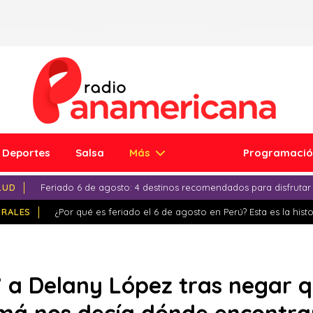
Deportes
Salsa
Más
Programaci
LUD
Feriado 6 de agosto: 4 destinos recomendados para disfrutar
IRALES
¿Por qué es feriado el 6 de agosto en Perú? Esta es la histo
 a Delany López tras negar q