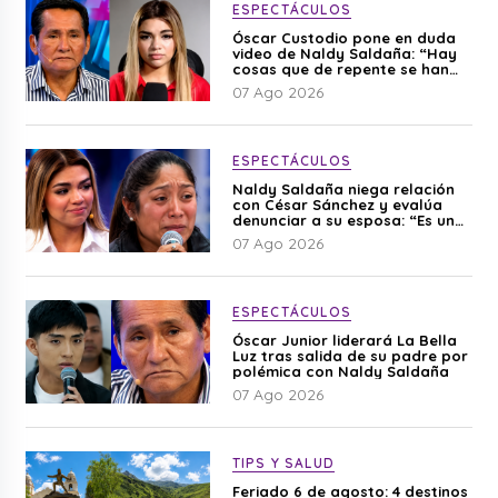
ESPECTÁCULOS
Óscar Custodio pone en duda
video de Naldy Saldaña: “Hay
cosas que de repente se han
editado”
07 Ago 2026
ESPECTÁCULOS
Naldy Saldaña niega relación
con César Sánchez y evalúa
denunciar a su esposa: “Es una
difamación”
07 Ago 2026
ESPECTÁCULOS
Óscar Junior liderará La Bella
Luz tras salida de su padre por
polémica con Naldy Saldaña
07 Ago 2026
TIPS Y SALUD
Feriado 6 de agosto: 4 destinos