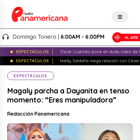
Domingo Tonero |
6:00AM - 6:00PM
ESPECTÁCULOS
Óscar Custodio pone en duda video de N
ESPECTÁCULOS
Naldy Saldaña niega relación con César
ESPECTÁCULOS
Magaly parcha a Dayanita en tenso
momento: “Eres manipuladora”
Redacción Panamericana