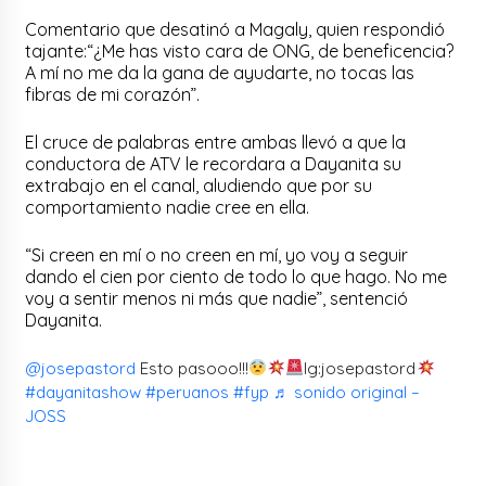
Comentario que desatinó a Magaly, quien respondió
tajante:“¿Me has visto cara de ONG, de beneficencia?
A mí no me da la gana de ayudarte, no tocas las
fibras de mi corazón”.
El cruce de palabras entre ambas llevó a que la
conductora de ATV le recordara a Dayanita su
extrabajo en el canal, aludiendo que por su
comportamiento nadie cree en ella.
“Si creen en mí o no creen en mí, yo voy a seguir
dando el cien por ciento de todo lo que hago. No me
voy a sentir menos ni más que nadie”, sentenció
Dayanita.
@josepastord
Esto pasooo!!!
Ig:josepastord
#dayanitashow
#peruanos
#fyp
♬ sonido original –
JOSS