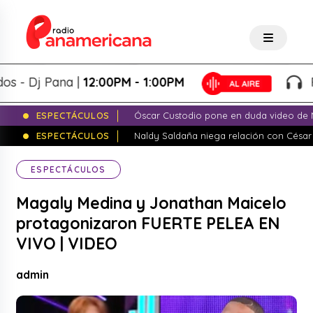
 Dj Pana |
12:00PM - 1:00PM
Pana
ESPECTÁCULOS
Óscar Custodio pone en duda video de N
ESPECTÁCULOS
Naldy Saldaña niega relación con César
ESPECTÁCULOS
Magaly Medina y Jonathan Maicelo
protagonizaron FUERTE PELEA EN
VIVO | VIDEO
admin