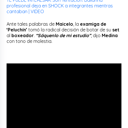
profesional deja en SHOCK a integrantes mientras
cantaban | VIDEO
Ante tales palabras de
Maicelo
, la
examiga de
‘Peluchín’
tomó la radical decisión de botar de su
set
al
boxeador
.
“Sáquenlo de mi estudio”
, dijo
Medina
con tono de molestia.