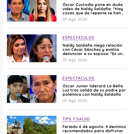
Óscar Custodio pone en duda
video de Naldy Saldaña: “Hay
cosas que de repente se han
editado”
07 Ago 2026
ESPECTÁCULOS
Naldy Saldaña niega relación
con César Sánchez y evalúa
denunciar a su esposa: “Es una
difamación”
07 Ago 2026
ESPECTÁCULOS
Óscar Junior liderará La Bella
Luz tras salida de su padre por
polémica con Naldy Saldaña
07 Ago 2026
TIPS Y SALUD
Feriado 6 de agosto: 4 destinos
recomendados para disfrutar