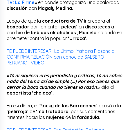
TV: La Firme
«
en donde protagonizó una acalorada
discusión
con
Magaly Medina.
Luego de que la
conductora de TV
increpara al
boxeador
por fomentar ‘
peleas’
en
discotecas
a
cambio de
bebidas alcohólicas
,
Maicelo
no dudó en
arremeter contra la popular
‘Urraca’.
TE PUEDE INTERESAR: ¡Lo último!: Yahaira Plasencia
CONFIRMA RELACIÓN con conocido SALSERO
PERUANO | VIDEO
«Tú ni siquiera eres periodista y criticas, tú no sabes
nada del tema así de simple (…) Por eso tienes que
cerrar la boca cuando no tienes la razón»
, dijo el
deportista ‘chalaco’.
En esa línea, el ‘
Rocky de los Barracones’
acusó a la
‘pelirroja’
de
‘maltratadora’
por sus comentarios
hirientes hacia las
mujeres
de la
farándula
.
TE PUEDE INTERESAR: Son Tentación: Bailarina