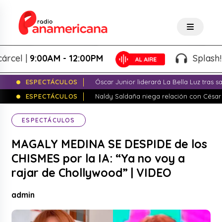
|
9:00AM - 12:00PM
Splash! - Giov
ESPECTÁCULOS
Óscar Junior liderará La Bella Luz tras 
ESPECTÁCULOS
Naldy Saldaña niega relación con César
ESPECTÁCULOS
MAGALY MEDINA SE DESPIDE de los
CHISMES por la IA: “Ya no voy a
rajar de Chollywood” | VIDEO
admin