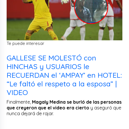
Te puede interesar
GALLESE SE MOLESTÓ con
HINCHAS y USUARIOS le
RECUERDAN el ‘AMPAY’ en HOTEL:
“Le faltó el respeto a la esposa” |
VIDEO
Finalmente,
Magaly Medina se burló de las personas
que creyeron que el video era cierto
y aseguró que
nunca dejará de rajar.