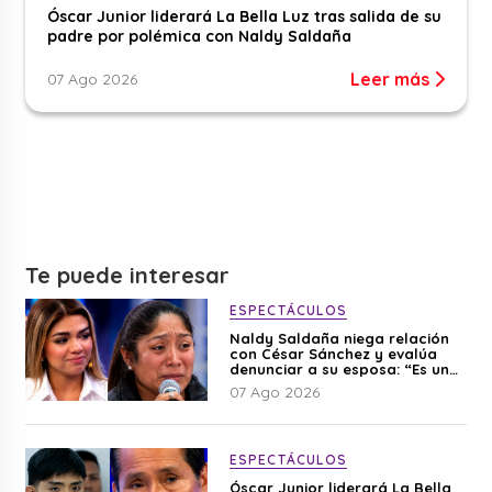
Óscar Junior liderará La Bella Luz tras salida de su
padre por polémica con Naldy Saldaña
Leer más
07 Ago 2026
Te puede interesar
ESPECTÁCULOS
Naldy Saldaña niega relación
con César Sánchez y evalúa
denunciar a su esposa: “Es una
difamación”
07 Ago 2026
ESPECTÁCULOS
Óscar Junior liderará La Bella