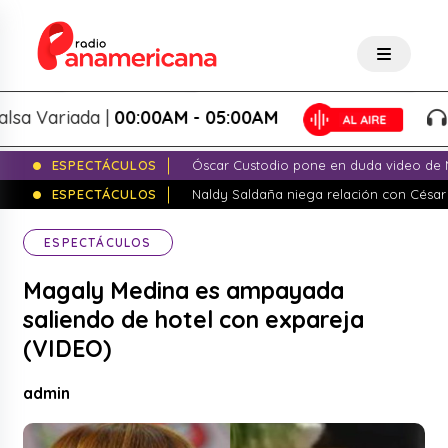
 Variada |
00:00AM - 05:00AM
Sal
ESPECTÁCULOS
Óscar Custodio pone en duda video de N
ESPECTÁCULOS
Naldy Saldaña niega relación con César
ESPECTÁCULOS
Magaly Medina es ampayada
saliendo de hotel con expareja
(VIDEO)
admin