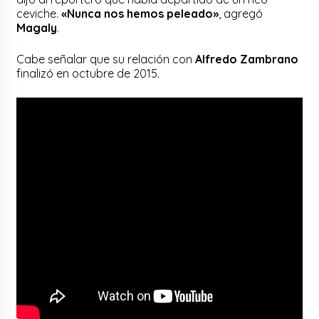
ceviche.
«Nunca nos hemos peleado»
, agregó
Magaly
.
Cabe señalar que su relación con
Alfredo
Zambrano
finalizó en octubre de 2015.