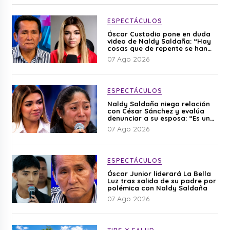
ESPECTÁCULOS
Óscar Custodio pone en duda
video de Naldy Saldaña: “Hay
cosas que de repente se han
editado”
07 Ago 2026
ESPECTÁCULOS
Naldy Saldaña niega relación
con César Sánchez y evalúa
denunciar a su esposa: “Es una
difamación”
07 Ago 2026
ESPECTÁCULOS
Óscar Junior liderará La Bella
Luz tras salida de su padre por
polémica con Naldy Saldaña
07 Ago 2026