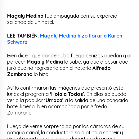
Magaly Medina
fue ampayada con su expareja
saliendo de un hotel.
LEE TAMBIÉN:
Magaly Medina hizo llorar a Karen
Schwarz
Bien dicen que donde hubo fuego cenizas quedan y al
parecer
Magaly Medina
lo sabe, ya que a pesar que
juró que no regresaría con el notario
Alfredo
Zambrano
lo hizo.
Así lo confirmaron las imágenes que presentó este
lunes el programa
‘Hola a Todos’.
En ellas se puede
ver a la popular
‘Urraca’
a la salida de una conocido
hotel limeño bien acompañada por Alfredo
Zambrano.
Luego de verse sorprendida por las cámaras de su
antiguo canal, la conductora solo atinó a sonreír y
dijo al reportero que había departido de un rico