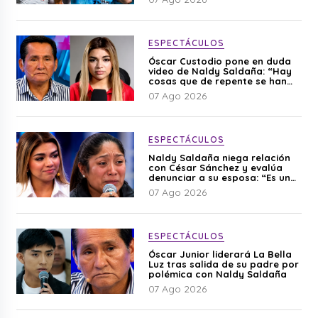
ESPECTÁCULOS
Óscar Custodio pone en duda
video de Naldy Saldaña: “Hay
cosas que de repente se han
editado”
07 Ago 2026
ESPECTÁCULOS
Naldy Saldaña niega relación
con César Sánchez y evalúa
denunciar a su esposa: “Es una
difamación”
07 Ago 2026
ESPECTÁCULOS
Óscar Junior liderará La Bella
Luz tras salida de su padre por
polémica con Naldy Saldaña
07 Ago 2026