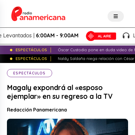
antados |
6:00AM - 9:00AM
Lo Me
ESPECTÁCULOS
Óscar Custodio pone en duda video de N
ESPECTÁCULOS
Naldy Saldaña niega relación con César
ESPECTÁCULOS
Magaly expondrá al «esposo
ejemplar» en su regreso a la TV
Redacción Panamericana