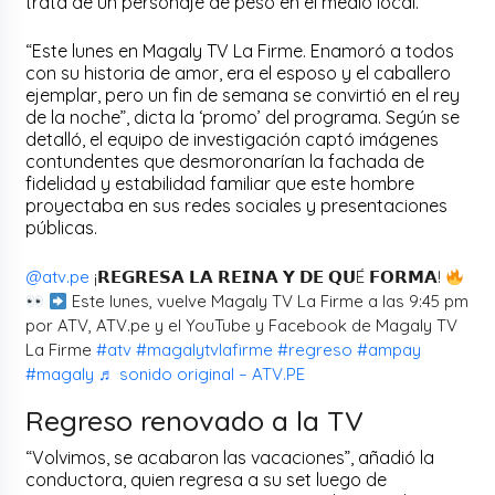
trata de un personaje de peso en el medio local.
“Este lunes en Magaly TV La Firme. Enamoró a todos
con su historia de amor, era el esposo y el caballero
ejemplar, pero un fin de semana se convirtió en el rey
de la noche”, dicta la ‘promo’ del programa. Según se
detalló, el equipo de investigación captó imágenes
contundentes que desmoronarían la fachada de
fidelidad y estabilidad familiar que este hombre
proyectaba en sus redes sociales y presentaciones
públicas.
@atv.pe
¡𝗥𝗘𝗚𝗥𝗘𝗦𝗔 𝗟𝗔 𝗥𝗘𝗜𝗡𝗔 𝗬 𝗗𝗘 𝗤𝗨É 𝗙𝗢𝗥𝗠𝗔!
Este lunes, vuelve Magaly TV La Firme a las 9:45 pm
por ATV, ATV.pe y el YouTube y Facebook de Magaly TV
La Firme
#atv
#magalytvlafirme
#regreso
#ampay
#magaly
♬ sonido original – ATV.PE
Regreso renovado a la TV
“Volvimos, se acabaron las vacaciones”, añadió la
conductora, quien regresa a su set luego de