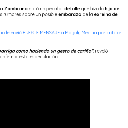
do Zambrano
notó un peculiar
detalle
que hizo la
hija de
os rumores sobre un posible
embarazo
de la
exreina de
no le envió FUERTE MENSAJE a Magaly Medina por criticar
a barriga como haciendo un gesto de cariño”
, reveló
onfirmar esta especulación.