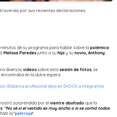
troversia por sus recientes declaraciones.
minutos de su programa para hablar sobre la
polémica
zó
Melissa Paredes
junto a su
hija
y su
novio, Anthony
era diversos
videos
sobre esta
sesión de fotos
, se
 encontraba en la dulce espera.
ón: Bailarina profesional deja en SHOCK a integrantes
ostró sorprendida por el
vientre abultado
que la
os
.
“No sé si el vestido es muy ancho o si se comió todos
ñaló la
‘
pelirroja
‘.