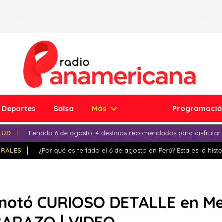
Deportes
Salsa
Más
Programaci
LUD
Feriado 6 de agosto: 4 destinos recomendados para disfrutar
IRALES
¿Por qué es feriado el 6 de agosto en Perú? Esta es la histo
notó CURIOSO DETALLE en Mel