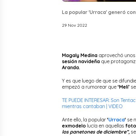
La popular 'Urraca' generó con
29 Nov 2022
Magaly Medina
aprovechó unos 
sesión navideña
que protagoni
Aranda.
Y es que luego de que se difundi
empezó a rumorear que
‘Meli’
se
TE PUEDE INTERESAR: Son Tentaci
mientras cantaban | VIDEO
Ante ello, la popular
‘
Urraca
‘
se m
exmodelo
lucía en aquellas
fot
los panetones de diciembre”,
se