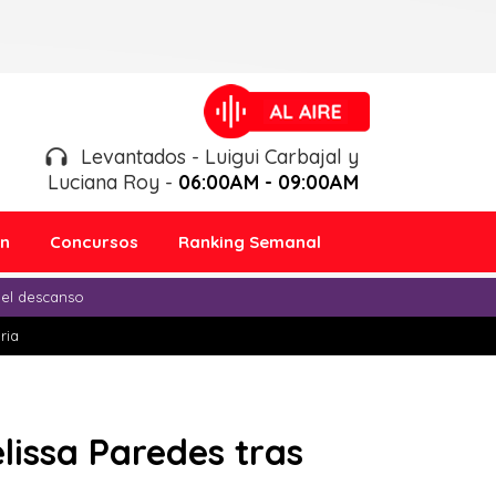
Levantados - Luigui Carbajal y
Luciana Roy -
06:00AM - 09:00AM
ón
Concursos
Ranking Semanal
 el descanso
ria
issa Paredes tras