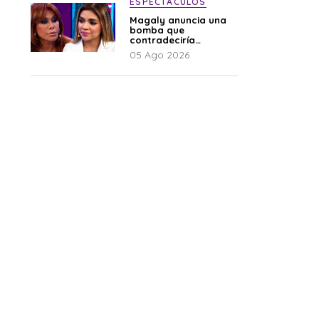
ESPECTÁCULOS
Magaly anuncia una
bomba que
contradeciría
comunicado de La
05 Ago 2026
Bella Luz: “Hay un
audio”