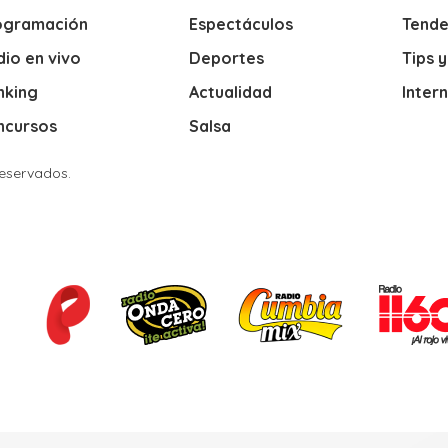
ogramación
Espectáculos
Tende
io en vivo
Deportes
Tips 
nking
Actualidad
Inter
ncursos
Salsa
Reservados.