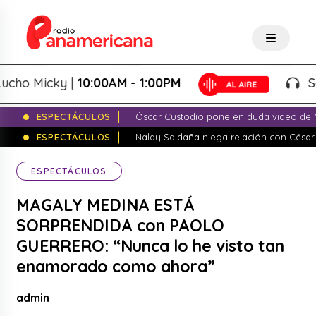
Micky |
10:00AM - 1:00PM
Salsa d
ESPECTÁCULOS
Óscar Custodio pone en duda video de N
ESPECTÁCULOS
Naldy Saldaña niega relación con César
ESPECTÁCULOS
MAGALY MEDINA ESTÁ
SORPRENDIDA con PAOLO
GUERRERO: “Nunca lo he visto tan
enamorado como ahora”
admin