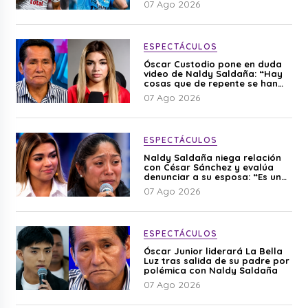
07 Ago 2026
ESPECTÁCULOS
Óscar Custodio pone en duda
video de Naldy Saldaña: “Hay
cosas que de repente se han
editado”
07 Ago 2026
ESPECTÁCULOS
Naldy Saldaña niega relación
con César Sánchez y evalúa
denunciar a su esposa: “Es una
difamación”
07 Ago 2026
ESPECTÁCULOS
Óscar Junior liderará La Bella
Luz tras salida de su padre por
polémica con Naldy Saldaña
07 Ago 2026