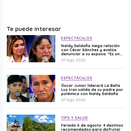
Te puede interesar
ESPECTÁCULOS
Naldy Saldaña niega relación
con César Sánchez y evalúa
denunciar a su esposa: “Es una
difamación”
07 Ago 2026
ESPECTÁCULOS
Óscar Junior liderará La Bella
Luz tras salida de su padre por
polémica con Naldy Saldaña
07 Ago 2026
TIPS Y SALUD
Feriado 6 de agosto: 4 destinos
recomendados para disfrutar