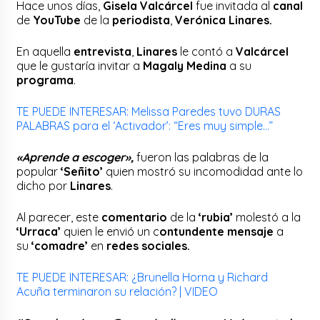
Hace unos días,
Gisela Valcárcel
fue invitada al
canal
de
YouTube
de la
periodista
,
Verónica Linares.
En aquella
entrevista
,
Linares
le contó a
Valcárcel
que le gustaría invitar a
Magaly Medina
a su
programa
.
TE PUEDE INTERESAR: Melissa Paredes tuvo DURAS
PALABRAS para el ‘Activador’: “Eres muy simple…”
«Aprende a escoger»,
fueron las palabras de la
popular
‘Señito’
quien mostró su incomodidad ante lo
dicho por
Linares
.
Al parecer, este
comentario
de la
‘rubia’
molestó a la
‘Urraca’
quien le envió un c
ontundente mensaje
a
su
‘comadre’
en
redes sociales.
TE PUEDE INTERESAR: ¿Brunella Horna y Richard
Acuña terminaron su relación? | VIDEO