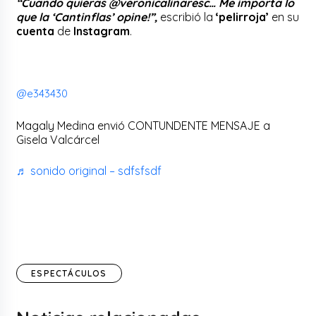
“Cuando quieras @veronicalinaresc… Me importa lo
que la ‘Cantinflas’ opine!”,
escribió la
‘pelirroja’
en su
cuenta
de
Instagram
.
@e343430
Magaly Medina envió CONTUNDENTE MENSAJE a
Gisela Valcárcel
♬ sonido original – sdfsfsdf
ESPECTÁCULOS