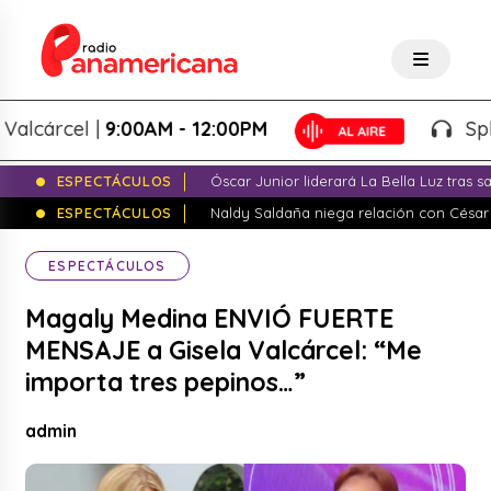
árcel |
9:00AM - 12:00PM
Splash!
ESPECTÁCULOS
Óscar Junior liderará La Bella Luz tras 
ESPECTÁCULOS
Naldy Saldaña niega relación con César
ESPECTÁCULOS
Magaly Medina ENVIÓ FUERTE
MENSAJE a Gisela Valcárcel: “Me
importa tres pepinos…”
admin