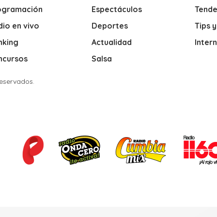
ogramación
Espectáculos
Tende
io en vivo
Deportes
Tips 
nking
Actualidad
Inter
ncursos
Salsa
Reservados.