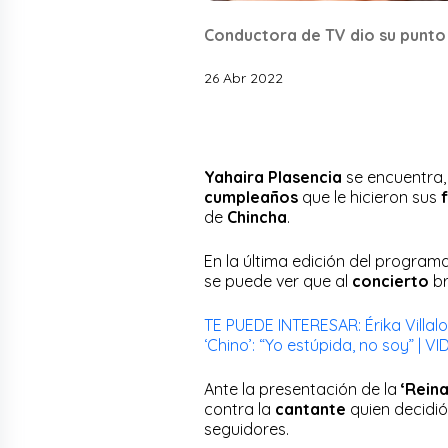
Conductora de TV dio su punto d
26 Abr 2022
Yahaira Plasencia
se encuentra, 
cumpleaños
que le hicieron sus
de
Chincha
.
En la última edición del program
se puede ver que al
concierto
b
TE PUEDE INTERESAR: Érika Villal
‘Chino’: “Yo estúpida, no soy” | V
Ante la presentación de la
‘Reina
contra la
cantante
quien decidi
seguidores.