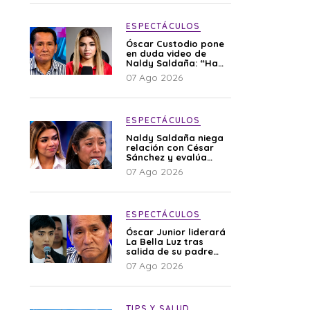
ESPECTÁCULOS
Óscar Custodio pone
en duda video de
Naldy Saldaña: “Hay
cosas que de repente
07 Ago 2026
se han editado”
ESPECTÁCULOS
Naldy Saldaña niega
relación con César
Sánchez y evalúa
denunciar a su
07 Ago 2026
esposa: “Es una
difamación”
ESPECTÁCULOS
Óscar Junior liderará
La Bella Luz tras
salida de su padre
por polémica con
07 Ago 2026
Naldy Saldaña
TIPS Y SALUD