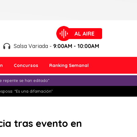
Salsa Variada -
9:00AM - 10:00AM
ón
Concursos
Ranking Semanal
e repente se han editado”
esposa: “Es una difamación”
ia tras evento en