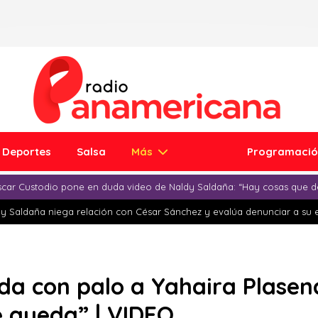
Deportes
Salsa
Más
Programaci
car Custodio pone en duda video de Naldy Saldaña: “Hay cosas que d
y Saldaña niega relación con César Sánchez y evalúa denunciar a su 
a con palo a Yahaira Plasenc
e queda” | VIDEO