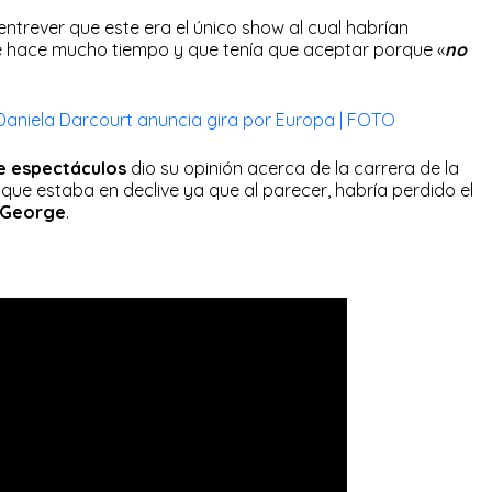
entrever que este era el único show al cual habrían
 hace mucho tiempo y que tenía que aceptar porque «
no
 Daniela Darcourt anuncia gira por Europa | FOTO
e espectáculos
dio su opinión acerca de la carrera de la
ue estaba en declive ya que al parecer, habría perdido el
 George
.