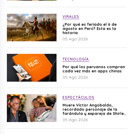
VIRALES
¿Por qué es feriado el 6 de
agosto en Perú? Esta es la
historia
05 Ago 2026
TECNOLOGÍA
Por qué los peruanos compran
cada vez más en apps chinas
05 Ago 2026
ESPECTÁCULOS
Muere Víctor Angobaldo,
recordado personaje de la
farándula y expareja de Shirley
Cherres
05 Ago 2026