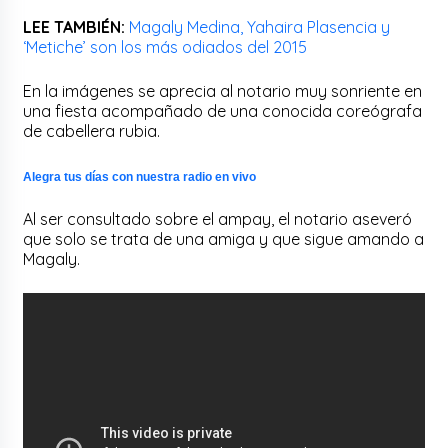
LEE TAMBIÉN:
Magaly Medina, Yahaira Plasencia y
‘Metiche’ son los más odiados del 2015
En la imágenes se aprecia al notario muy sonriente en
una fiesta acompañado de una conocida coreógrafa
de cabellera rubia.
Alegra tus días con nuestra radio en vivo
Al ser consultado sobre el ampay, el notario aseveró
que solo se trata de una amiga y que sigue amando a
Magaly.