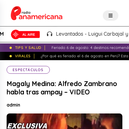
Levantados - Luigui Carbajal y Lucia
TIPS Y SALUD
Feriado 6 de agosto: 4 destinos recomend
VIRALES
¿Por qué es feriado el 6 de agosto en Perú? Esta 
ESPECTÁCULOS
Magaly Medina: Alfredo Zambrano
habla tras ampay – VIDEO
admin