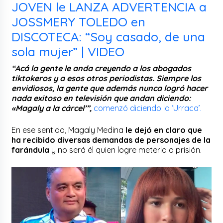
JOVEN le LANZA ADVERTENCIA a
JOSSMERY TOLEDO en
DISCOTECA: “Soy casado, de una
sola mujer” | VIDEO
“Acá la gente le anda creyendo a los abogados
tiktokeros y a esos otros periodistas. Siempre los
envidiosos, la gente que además nunca logró hacer
nada exitoso en televisión que andan diciendo:
«Magaly a la cárcel’”,
comenzó diciendo la ‘Urraca’.
En ese sentido, Magaly Medina
le dejó en claro que
ha recibido diversas demandas de personajes de la
farándula
y no será él quien logre meterla a prisión.