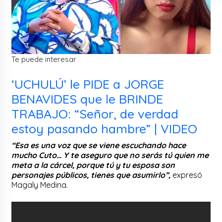
Te puede interesar
‘UCHULÚ’ le PIDE a JORGE
BENAVIDES que le BRINDE
TRABAJO: “Señor, de verdad
estoy pasando hambre” | VIDEO
“Esa es una voz que se viene escuchando hace
mucho Cuto… Y te aseguro que no serás tú quien me
meta a la cárcel, porque tú y tu esposa son
personajes públicos, tienes que asumirlo”,
expresó
Magaly Medina.