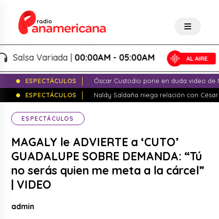
lsa Variada |
00:00AM - 05:00AM
ESPECTÁCULOS
Óscar Custodio pone en duda video de N
ESPECTÁCULOS
Naldy Saldaña niega relación con César
ESPECTÁCULOS
MAGALY le ADVIERTE a ‘CUTO’
GUADALUPE SOBRE DEMANDA: “Tú
no serás quien me meta a la cárcel”
| VIDEO
admin