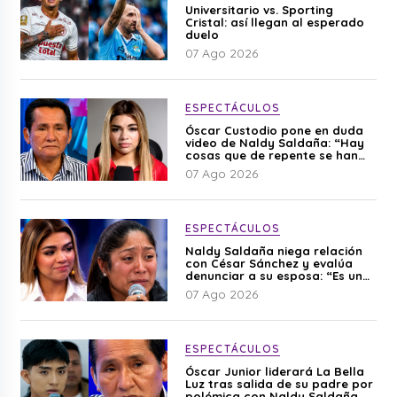
Universitario vs. Sporting
Cristal: así llegan al esperado
duelo
07 Ago 2026
ESPECTÁCULOS
Óscar Custodio pone en duda
video de Naldy Saldaña: “Hay
cosas que de repente se han
editado”
07 Ago 2026
ESPECTÁCULOS
Naldy Saldaña niega relación
con César Sánchez y evalúa
denunciar a su esposa: “Es una
difamación”
07 Ago 2026
ESPECTÁCULOS
Óscar Junior liderará La Bella
Luz tras salida de su padre por
polémica con Naldy Saldaña