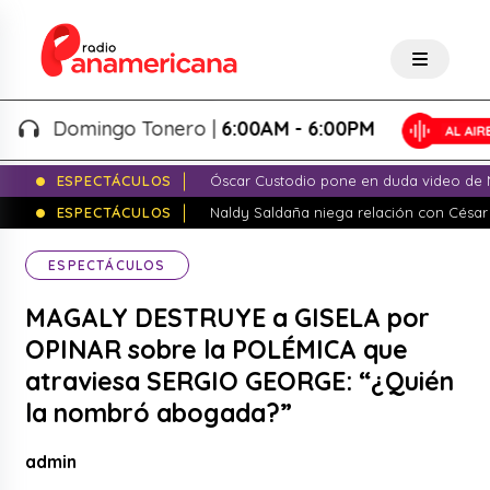
Domingo Tonero |
6:00AM - 6:00PM
ESPECTÁCULOS
Óscar Custodio pone en duda video de N
ESPECTÁCULOS
Naldy Saldaña niega relación con César
ESPECTÁCULOS
MAGALY DESTRUYE a GISELA por
OPINAR sobre la POLÉMICA que
atraviesa SERGIO GEORGE: “¿Quién
la nombró abogada?”
admin