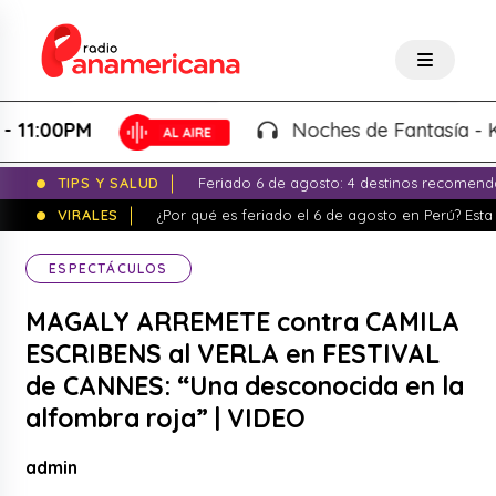
00PM
Noches de Fantasía - Karla 
TIPS Y SALUD
Feriado 6 de agosto: 4 destinos recomend
VIRALES
¿Por qué es feriado el 6 de agosto en Perú? Esta 
ESPECTÁCULOS
MAGALY ARREMETE contra CAMILA
ESCRIBENS al VERLA en FESTIVAL
de CANNES: “Una desconocida en la
alfombra roja” | VIDEO
admin