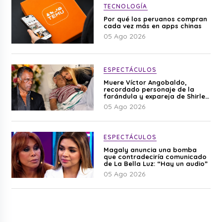
TECNOLOGÍA
Por qué los peruanos compran
cada vez más en apps chinas
05 Ago 2026
ESPECTÁCULOS
Muere Víctor Angobaldo,
recordado personaje de la
farándula y expareja de Shirley
Cherres
05 Ago 2026
ESPECTÁCULOS
Magaly anuncia una bomba
que contradeciría comunicado
de La Bella Luz: “Hay un audio”
05 Ago 2026