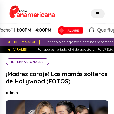
" |
1:00PM - 4:00PM
Que fluya la 
TIPS Y SALUD
Feriado 6 de agosto: 4 destinos recomend
VIRALES
¿Por qué es feriado el 6 de agosto en Perú? Esta 
INTERNACIONALES
¡Madres coraje! Las mamás solteras
de Hollywood (FOTOS)
admin