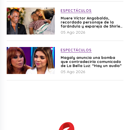
ESPECTÁCULOS
Muere Víctor Angobaldo,
recordado personaje de la
farándula y expareja de Shirley
Cherres
05 Ago 2026
ESPECTÁCULOS
Magaly anuncia una bomba
que contradeciría comunicado
de La Bella Luz: “Hay un audio”
05 Ago 2026