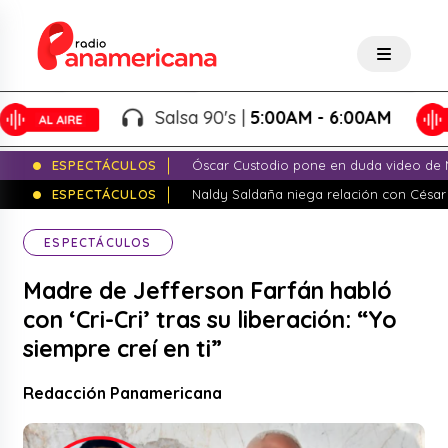
Salsa 90's |
5:00AM - 6:00AM
ESPECTÁCULOS
Óscar Custodio pone en duda video de N
ESPECTÁCULOS
Naldy Saldaña niega relación con César
ESPECTÁCULOS
Madre de Jefferson Farfán habló
con ‘Cri-Cri’ tras su liberación: “Yo
siempre creí en ti”
Redacción Panamericana