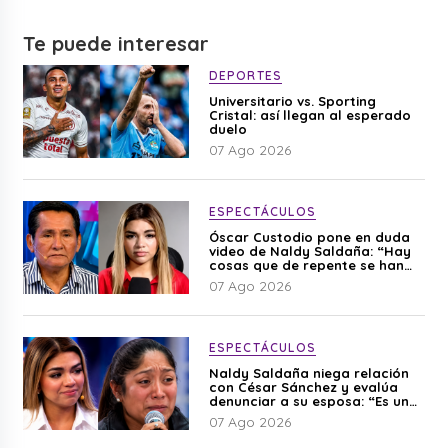
Te puede interesar
DEPORTES
Universitario vs. Sporting
Cristal: así llegan al esperado
duelo
07 Ago 2026
ESPECTÁCULOS
Óscar Custodio pone en duda
video de Naldy Saldaña: “Hay
cosas que de repente se han
editado”
07 Ago 2026
ESPECTÁCULOS
Naldy Saldaña niega relación
con César Sánchez y evalúa
denunciar a su esposa: “Es una
difamación”
07 Ago 2026