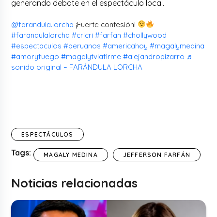
generando debate en el espectáculo local.
@farandula.lorcha
¡Fuerte confesión!
#farandulalorcha
#cricri
#farfan
#chollywood
#espectaculos
#peruanos
#americahoy
#magalymedina
#amoryfuego
#magalytvlafirme
#alejandropizarro
♬
sonido original – FARÁNDULA LORCHA
ESPECTÁCULOS
Tags:
MAGALY MEDINA
JEFFERSON FARFÁN
Noticias relacionadas