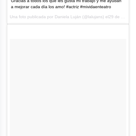
Gracias a todos los que les gusta mi trabajo y me ayudan
a mejorar cada día los amo! #actriz #mividaenteatro
Una foto publicada por Daniela Luján (@lalujans) el29 de Oct de 2016 a la(s) 12:39 PDT