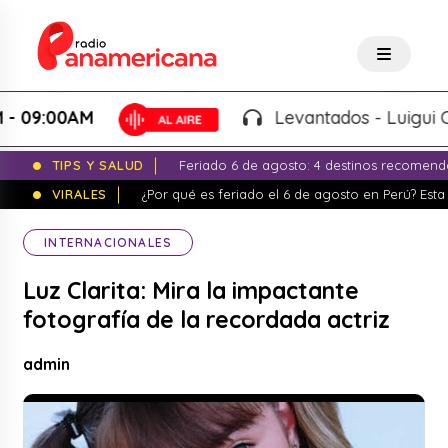
:00AM
Levantados - Luigui Carbaj
TIPS Y SALUD
Feriado 6 de agosto: 4 destinos recomend
VIRALES
¿Por qué es feriado el 6 de agosto en Perú? Esta 
INTERNACIONALES
Luz Clarita: Mira la impactante
fotografía de la recordada actriz
admin