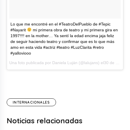
Lo que me encontré en el #TeatroDelPueblo de #Tepic
#Nayarit
mi primera obra de teatro y mi primera gira en
1997!!!! en la mother… Ya sentí la edad encima jaja feliz
de seguir haciendo teatro y confirmar que es lo que más
amo en esta vida #actriz #teatro #LuzClarita #retro
#yalloviooo
Una foto publicada por Daniela Luján (@lalujans) el30 de May de 2015 a la(s) 8:28 PDT
INTERNACIONALES
Noticias relacionadas