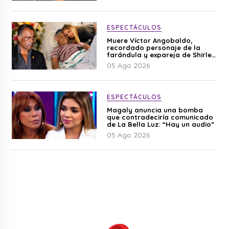
ESPECTÁCULOS
Muere Víctor Angobaldo,
recordado personaje de la
farándula y expareja de Shirley
Cherres
05 Ago 2026
ESPECTÁCULOS
Magaly anuncia una bomba
que contradeciría comunicado
de La Bella Luz: “Hay un audio”
05 Ago 2026