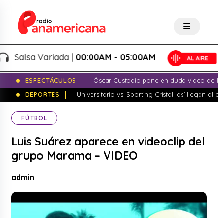
Salsa Variada |
00:00AM - 05:00AM
ESPECTÁCULOS
Óscar Custodio pone en duda video de N
DEPORTES
Universitario vs. Sporting Cristal: así llegan a
FÚTBOL
Luis Suárez aparece en videoclip del
grupo Marama – VIDEO
admin