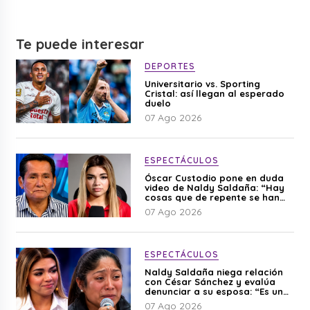
Te puede interesar
DEPORTES
Universitario vs. Sporting
Cristal: así llegan al esperado
duelo
07 Ago 2026
ESPECTÁCULOS
Óscar Custodio pone en duda
video de Naldy Saldaña: “Hay
cosas que de repente se han
editado”
07 Ago 2026
ESPECTÁCULOS
Naldy Saldaña niega relación
con César Sánchez y evalúa
denunciar a su esposa: “Es una
difamación”
07 Ago 2026