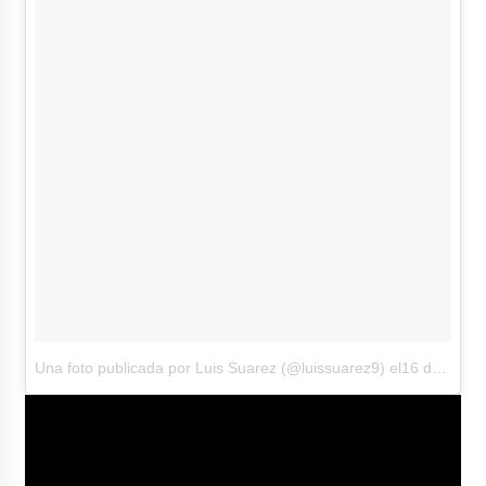
Una foto publicada por Luis Suarez (@luissuarez9)
el16 de Dic de 2016 a la(s) 2:19 PST