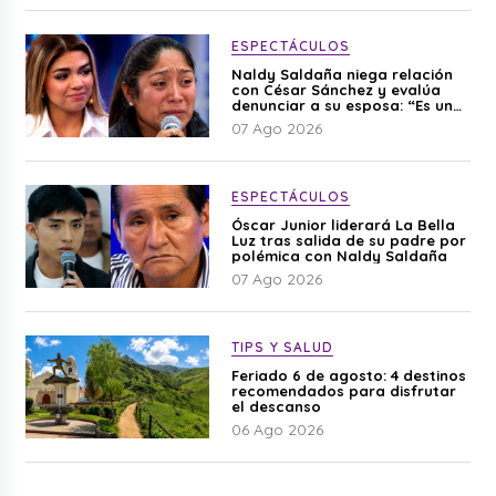
ESPECTÁCULOS
Naldy Saldaña niega relación
con César Sánchez y evalúa
denunciar a su esposa: “Es una
difamación”
07 Ago 2026
ESPECTÁCULOS
Óscar Junior liderará La Bella
Luz tras salida de su padre por
polémica con Naldy Saldaña
07 Ago 2026
TIPS Y SALUD
Feriado 6 de agosto: 4 destinos
recomendados para disfrutar
el descanso
06 Ago 2026