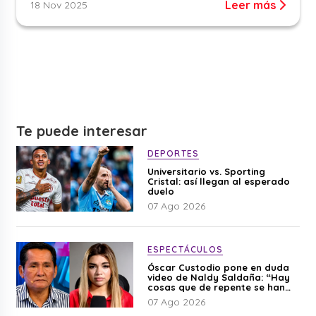
Leer más
18 Nov 2025
Te puede interesar
DEPORTES
Universitario vs. Sporting
Cristal: así llegan al esperado
duelo
07 Ago 2026
ESPECTÁCULOS
Óscar Custodio pone en duda
video de Naldy Saldaña: “Hay
cosas que de repente se han
editado”
07 Ago 2026