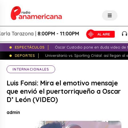
Tarazona |
8:00PM - 11:00PM
Noch
ESPECTÁCULOS
Óscar Custodio pone en duda video de N
DEPORTES
Universitario vs. Sporting Cristal: así llegan a
INTERNACIONALES
Luis Fonsi: Mira el emotivo mensaje
que envió el puertorriqueño a Oscar
D’ León (VIDEO)
admin