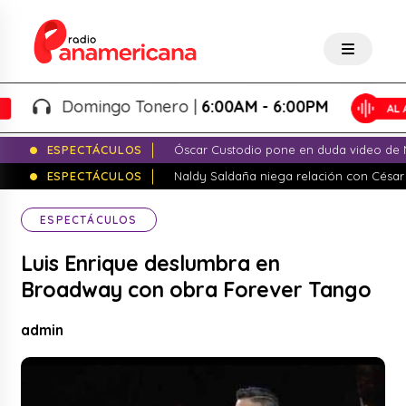
Domingo Tonero |
6:00AM - 6:00PM
ESPECTÁCULOS
Óscar Custodio pone en duda video de N
ESPECTÁCULOS
Naldy Saldaña niega relación con César
ESPECTÁCULOS
Luis Enrique deslumbra en
Broadway con obra Forever Tango
admin