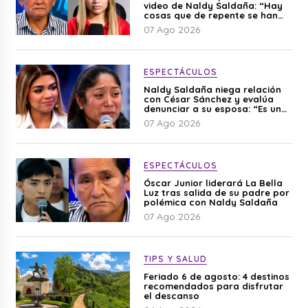
video de Naldy Saldaña: “Hay
cosas que de repente se han
editado”
07 Ago 2026
ESPECTÁCULOS
Naldy Saldaña niega relación
con César Sánchez y evalúa
denunciar a su esposa: “Es una
difamación”
07 Ago 2026
ESPECTÁCULOS
Óscar Junior liderará La Bella
Luz tras salida de su padre por
polémica con Naldy Saldaña
07 Ago 2026
TIPS Y SALUD
Feriado 6 de agosto: 4 destinos
recomendados para disfrutar
el descanso