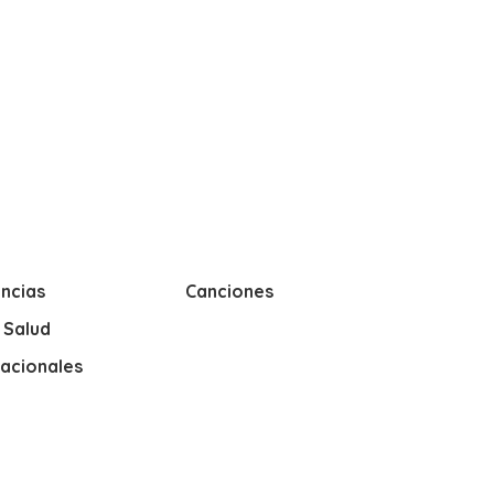
ncias
Canciones
y Salud
nacionales