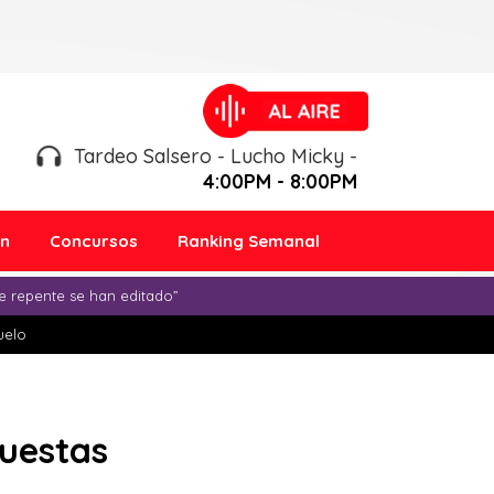
Tardeo Salsero - Lucho Micky -
4:00PM - 8:00PM
ón
Concursos
Ranking Semanal
e repente se han editado”
duelo
cuestas