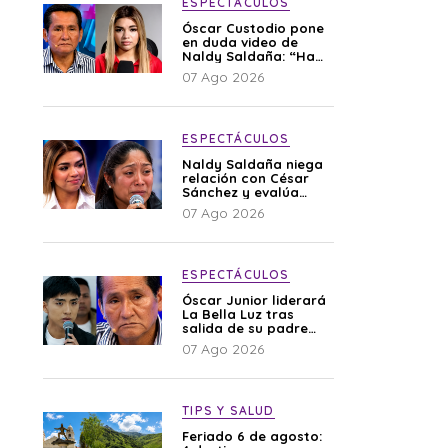
ESPECTÁCULOS
Óscar Custodio pone
en duda video de
Naldy Saldaña: “Hay
cosas que de repente
07 Ago 2026
se han editado”
ESPECTÁCULOS
Naldy Saldaña niega
relación con César
Sánchez y evalúa
denunciar a su
07 Ago 2026
esposa: “Es una
difamación”
ESPECTÁCULOS
Óscar Junior liderará
La Bella Luz tras
salida de su padre
por polémica con
07 Ago 2026
Naldy Saldaña
TIPS Y SALUD
Feriado 6 de agosto: