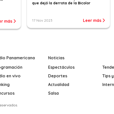
que dejó la derrota de la Bicolor
Leer más
17 Nov 2023
er más
dio Panamericana
Noticias
ogramación
Espectáculos
Tende
io en vivo
Deportes
Tips 
nking
Actualidad
Inter
ncursos
Salsa
Reservados.