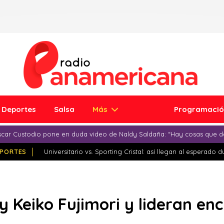
Deportes
Salsa
Más
Programaci
car Custodio pone en duda video de Naldy Saldaña: “Hay cosas que d
PORTES
Universitario vs. Sporting Cristal: así llegan al esperado 
y Keiko Fujimori y lideran en