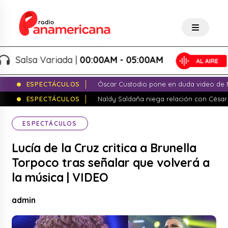
Salsa Variada |
00:00AM - 05:00AM
ESPECTÁCULOS
Óscar Custodio pone en duda video de N
ESPECTÁCULOS
Naldy Saldaña niega relación con César
ESPECTÁCULOS
Lucía de la Cruz critica a Brunella
Torpoco tras señalar que volverá a
la música | VIDEO
admin