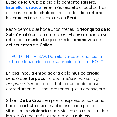
Lucía de la Cruz
le pidió a la cantante
salsera,
Brunella Torpoco
tener más respeto al público tras
enterarse que la
‘chalaca’
habría decidido retomar
los
conciertos
presenciales en
Perú
.
Recordemos que hace unos meses, la
‘Ronquita de la
Salsa’
emitió un comunicado en el que anunciaba su
retiro de la
música
luego de recibir
amenazas
de
delincuentes
del
Callao
.
TE PUEDE INTERESAR: Daniela Darcourt anuncia la
fecha de lanzamiento de su próximo álbum | FOTO
En esa línea, la
embajadora
de la
música criolla
señaló que
Torpoco
no podía
«decir una cosa y
después otra»
por lo que había que debía pensar
correctamente y tener personas que la aconsejaran.
Si bien
De La Cruz
siempre ha expresado su cariño
hacia la
artista
quien estaba asustada por la
situación de
violencia
que vivía, en esta oportunidad
le solicitó tener más respeto por su
público
.