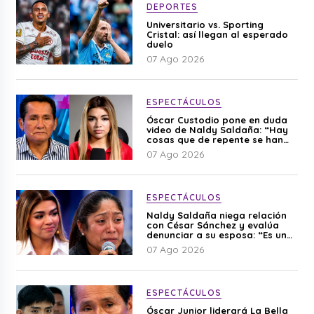
DEPORTES
Universitario vs. Sporting
Cristal: así llegan al esperado
duelo
07 Ago 2026
ESPECTÁCULOS
Óscar Custodio pone en duda
video de Naldy Saldaña: “Hay
cosas que de repente se han
editado”
07 Ago 2026
ESPECTÁCULOS
Naldy Saldaña niega relación
con César Sánchez y evalúa
denunciar a su esposa: “Es una
difamación”
07 Ago 2026
ESPECTÁCULOS
Óscar Junior liderará La Bella