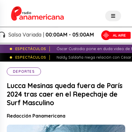
alsa Variada |
00:00AM - 05:00AM
ESPECTÁCULOS
Óscar Custodio pone en duda video de N
ESPECTÁCULOS
Naldy Saldaña niega relación con César
DEPORTES
Lucca Mesinas queda fuera de París
2024 tras caer en el Repechaje de
Surf Masculino
Redacción Panamericana