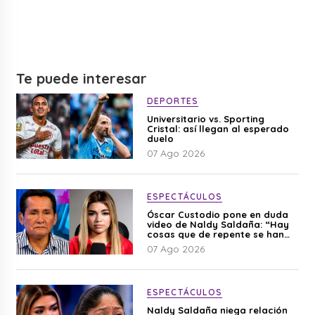
Te puede interesar
DEPORTES
Universitario vs. Sporting
Cristal: así llegan al esperado
duelo
07 Ago 2026
ESPECTÁCULOS
Óscar Custodio pone en duda
video de Naldy Saldaña: “Hay
cosas que de repente se han
editado”
07 Ago 2026
ESPECTÁCULOS
Naldy Saldaña niega relación