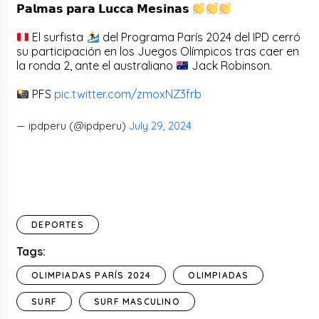
𝗣𝗮𝗹𝗺𝗮𝘀 𝗽𝗮𝗿𝗮 𝗟𝘂𝗰𝗰𝗮 𝗠𝗲𝘀𝗶𝗻𝗮𝘀
El surfista
del Programa París 2024 del IPD cerró
su participación en los Juegos Olímpicos tras caer en
la ronda 2, ante el australiano
Jack Robinson.
PFS
pic.twitter.com/zmoxNZ3frb
— ipdperu (@ipdperu)
July 29, 2024
DEPORTES
Tags:
OLIMPIADAS PARÍS 2024
OLIMPIADAS
SURF
SURF MASCULINO