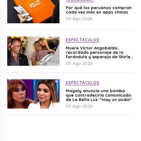
Por qué los peruanos compran
cada vez más en apps chinas
05 Ago 2026
ESPECTÁCULOS
Muere Víctor Angobaldo,
recordado personaje de la
farándula y expareja de Shirley
Cherres
05 Ago 2026
ESPECTÁCULOS
Magaly anuncia una bomba
que contradeciría comunicado
de La Bella Luz: “Hay un audio”
05 Ago 2026