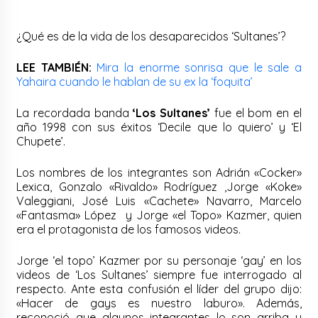
¿Qué es de la vida de los desaparecidos ‘Sultanes’?
LEE TAMBIÉN:
Mira la enorme sonrisa que le sale a
Yahaira cuando le hablan de su ex la ‘foquita’
La recordada banda
‘Los Sultanes’
fue el bom en el
año 1998 con sus éxitos ‘Decile que lo quiero’ y ‘El
Chupete’.
Los nombres de los integrantes son Adrián «Cocker»
Lexica, Gonzalo «Rivaldo» Rodríguez ,Jorge «Koke»
Valeggiani, José Luis «Cachete» Navarro, Marcelo
«Fantasma» López y Jorge «el Topo» Kazmer, quien
era el protagonista de los famosos videos.
Jorge ‘el topo’ Kazmer por su personaje ‘gay’ en los
videos de ‘Los Sultanes’ siempre fue interrogado al
respecto. Ante esta confusión el líder del grupo dijo:
«Hacer de gays es nuestro laburo». Además,
reconoció que algunos integrantes lo son arriba y