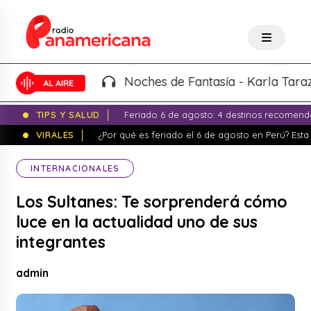
Noches de Fantasía - Karla Tarazona 
TIPS Y SALUD
Feriado 6 de agosto: 4 destinos recomend
VIRALES
¿Por qué es feriado el 6 de agosto en Perú? Esta 
INTERNACIONALES
Los Sultanes: Te sorprenderá cómo
luce en la actualidad uno de sus
integrantes
admin