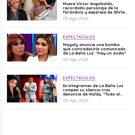
Muere Víctor Angobaldo,
recordado personaje de la
farándula y expareja de Shirley
Cherres
05 Ago 2026
ESPECTÁCULOS
Magaly anuncia una bomba
que contradeciría comunicado
de La Bella Luz: “Hay un audio”
05 Ago 2026
ESPECTÁCULOS
Ex integrantes de La Bella Luz
rompen su silencio tras
denuncia de Naldy: “Todo el
mundo lo sabía”
05 Ago 2026