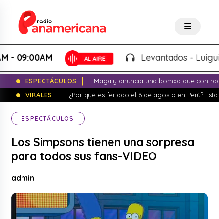
09:00AM
Levantados - Luigui Carb
ESPECTÁCULOS
Magaly anuncia una bomba que contrade
VIRALES
¿Por qué es feriado el 6 de agosto en Perú? Esta 
ESPECTÁCULOS
Los Simpsons tienen una sorpresa
para todos sus fans-VIDEO
admin