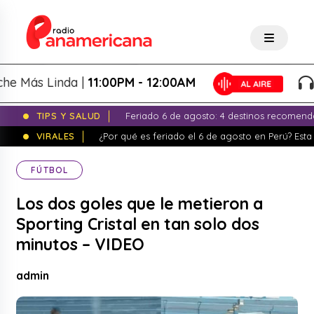
ás Linda |
11:00PM - 12:00AM
La
TIPS Y SALUD
Feriado 6 de agosto: 4 destinos recomend
VIRALES
¿Por qué es feriado el 6 de agosto en Perú? Esta 
FÚTBOL
Los dos goles que le metieron a
Sporting Cristal en tan solo dos
minutos – VIDEO
admin