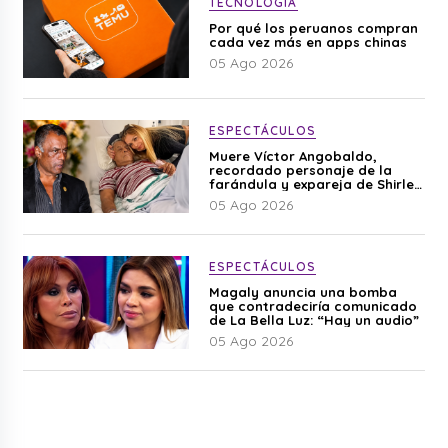
TECNOLOGÍA
Por qué los peruanos compran
cada vez más en apps chinas
05 Ago 2026
ESPECTÁCULOS
Muere Víctor Angobaldo,
recordado personaje de la
farándula y expareja de Shirley
Cherres
05 Ago 2026
ESPECTÁCULOS
Magaly anuncia una bomba
que contradeciría comunicado
de La Bella Luz: “Hay un audio”
05 Ago 2026