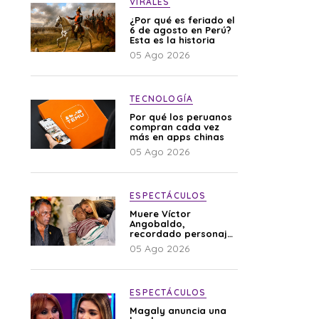
VIRALES
¿Por qué es feriado el
6 de agosto en Perú?
Esta es la historia
05 Ago 2026
TECNOLOGÍA
Por qué los peruanos
compran cada vez
más en apps chinas
05 Ago 2026
ESPECTÁCULOS
Muere Víctor
Angobaldo,
recordado personaje
de la farándula y
05 Ago 2026
expareja de Shirley
Cherres
ESPECTÁCULOS
Magaly anuncia una