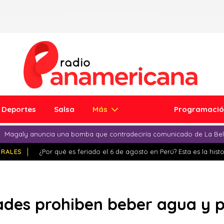
Deportes
Salsa
Más
Programaci
Magaly anuncia una bomba que contradeciría comunicado de La Bell
IRALES
¿Por qué es feriado el 6 de agosto en Perú? Esta es la histo
ades prohiben beber agua y p