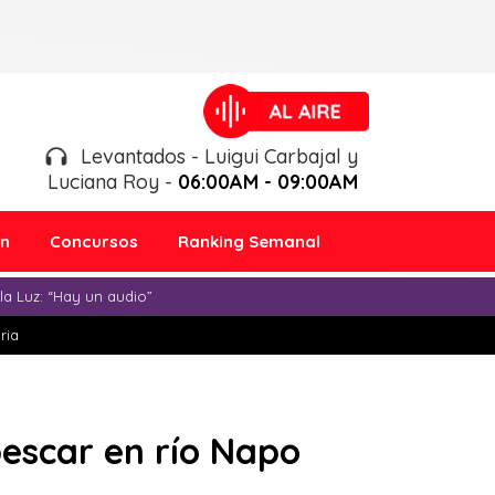
Levantados - Luigui Carbajal y
Luciana Roy -
06:00AM - 09:00AM
ón
Concursos
Ranking Semanal
a Luz: “Hay un audio”
ria
escar en río Napo