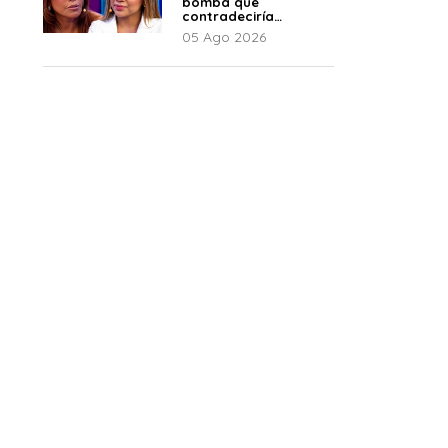
bomba que
contradeciría
comunicado de La
05 Ago 2026
Bella Luz: “Hay un
audio”