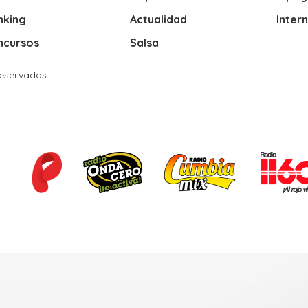
nking
Actualidad
Inter
ncursos
Salsa
Reservados.