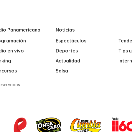
dio Panamericana
Noticias
ogramación
Espectáculos
Tende
io en vivo
Deportes
Tips 
nking
Actualidad
Inter
ncursos
Salsa
Reservados.