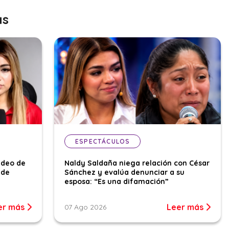
as
ESPECTÁCULOS
ideo de
Naldy Saldaña niega relación con César
 de
Sánchez y evalúa denunciar a su
esposa: “Es una difamación”
er más
Leer más
07 Ago 2026