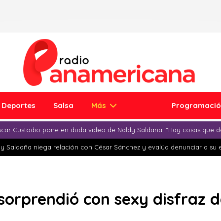
Deportes
Salsa
Más
Programaci
car Custodio pone en duda video de Naldy Saldaña: “Hay cosas que d
y Saldaña niega relación con César Sánchez y evalúa denunciar a su 
sorprendió con sexy disfraz 