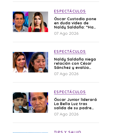
ESPECTÁCULOS
Óscar Custodio pone
en duda video de
Naldy Saldaña: “Hay
cosas que de repente
07 Ago 2026
se han editado”
ESPECTÁCULOS
Naldy Saldaña niega
relación con César
Sánchez y evalúa
denunciar a su
07 Ago 2026
esposa: “Es una
difamación”
ESPECTÁCULOS
Óscar Junior liderará
La Bella Luz tras
salida de su padre
por polémica con
07 Ago 2026
Naldy Saldaña
TIPS Y SALUD