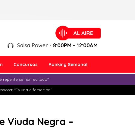
Salsa Power -
8:00PM - 12:00AM
ón
Concursos
Ranking Semanal
e repente se han editado”
esposa: “Es una difamación”
de Viuda Negra –