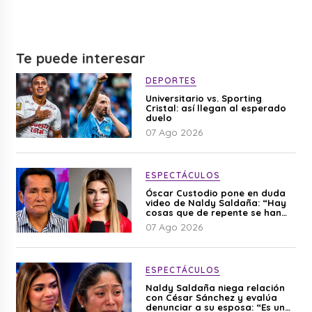
Te puede interesar
DEPORTES
Universitario vs. Sporting
Cristal: así llegan al esperado
duelo
07 Ago 2026
ESPECTÁCULOS
Óscar Custodio pone en duda
video de Naldy Saldaña: “Hay
cosas que de repente se han
editado”
07 Ago 2026
ESPECTÁCULOS
Naldy Saldaña niega relación
con César Sánchez y evalúa
denunciar a su esposa: “Es una