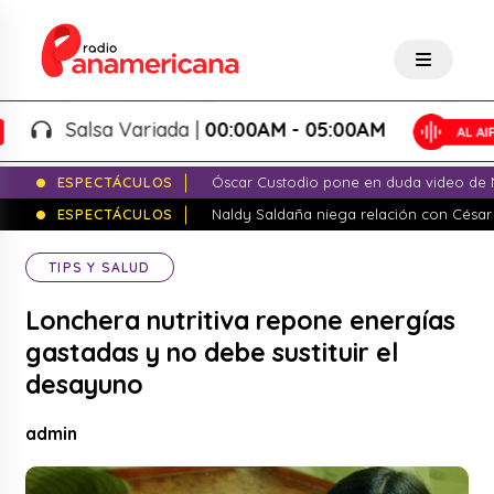
Salsa Variada |
00:00AM - 05:00AM
ESPECTÁCULOS
Óscar Custodio pone en duda video de N
ESPECTÁCULOS
Naldy Saldaña niega relación con César
TIPS Y SALUD
Lonchera nutritiva repone energías
gastadas y no debe sustituir el
desayuno
admin