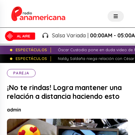
Salsa Variada |
00:00AM - 05:00AM
ESPECTÁCULOS
Óscar Custodio pone en duda video de N
ESPECTÁCULOS
Naldy Saldaña niega relación con César
PAREJA
¡No te rindas! Logra mantener una
relación a distancia haciendo esto
admin