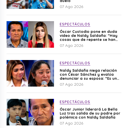
duelo
07 Ago 2026
ESPECTÁCULOS
Óscar Custodio pone en duda
video de Naldy Saldaña: “Hay
cosas que de repente se han
editado”
07 Ago 2026
ESPECTÁCULOS
Naldy Saldaña niega relación
con César Sánchez y evalúa
denunciar a su esposa: “Es una
difamación”
07 Ago 2026
ESPECTÁCULOS
Óscar Junior liderará La Bella
Luz tras salida de su padre por
polémica con Naldy Saldaña
07 Ago 2026