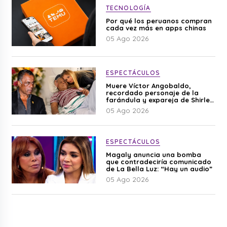
TECNOLOGÍA
Por qué los peruanos compran
cada vez más en apps chinas
05 Ago 2026
ESPECTÁCULOS
Muere Víctor Angobaldo,
recordado personaje de la
farándula y expareja de Shirley
Cherres
05 Ago 2026
ESPECTÁCULOS
Magaly anuncia una bomba
que contradeciría comunicado
de La Bella Luz: “Hay un audio”
05 Ago 2026