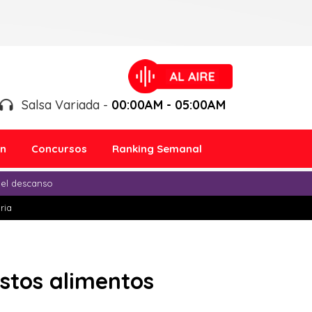
Salsa Variada -
00:00AM - 05:00AM
ón
Concursos
Ranking Semanal
 el descanso
ria
estos alimentos