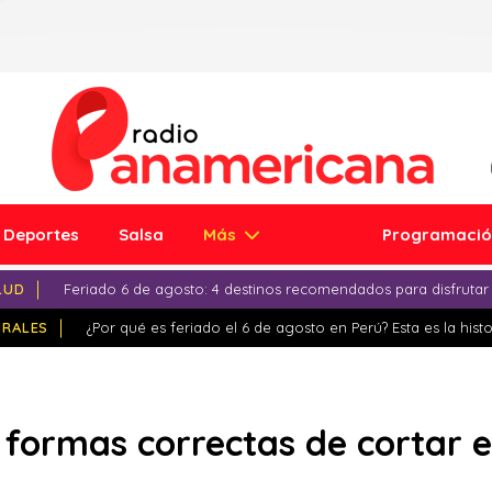
Deportes
Salsa
Más
Programaci
LUD
Feriado 6 de agosto: 4 destinos recomendados para disfrutar
IRALES
¿Por qué es feriado el 6 de agosto en Perú? Esta es la histo
 formas correctas de cortar 