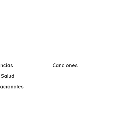
ncias
Canciones
y Salud
nacionales