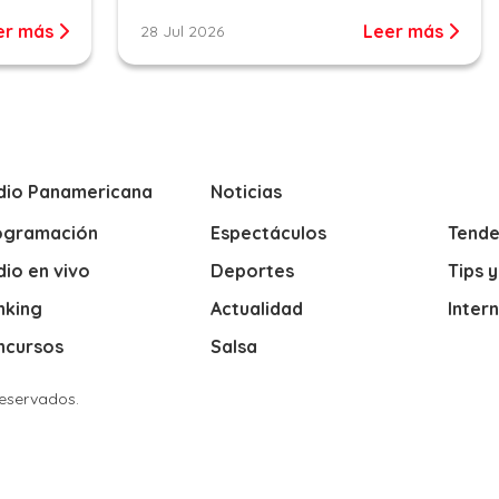
er más
Leer más
28 Jul 2026
dio Panamericana
Noticias
ogramación
Espectáculos
Tende
io en vivo
Deportes
Tips 
nking
Actualidad
Inter
ncursos
Salsa
Reservados.