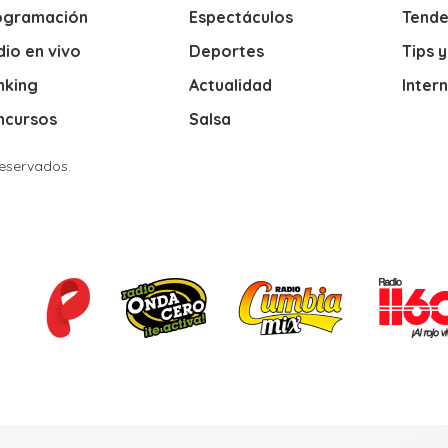
ogramación
Espectáculos
Tende
io en vivo
Deportes
Tips 
nking
Actualidad
Inter
ncursos
Salsa
Reservados.