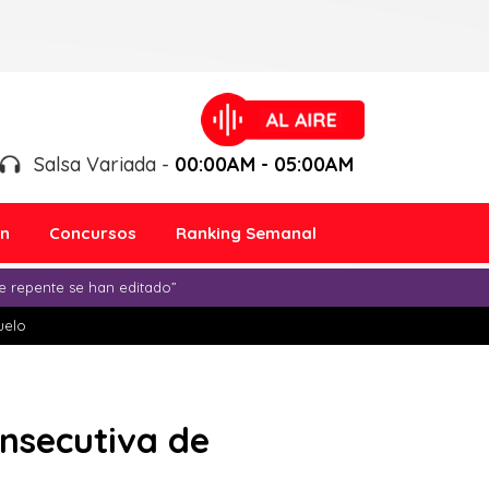
Salsa Variada -
00:00AM - 05:00AM
ón
Concursos
Ranking Semanal
e repente se han editado”
duelo
onsecutiva de