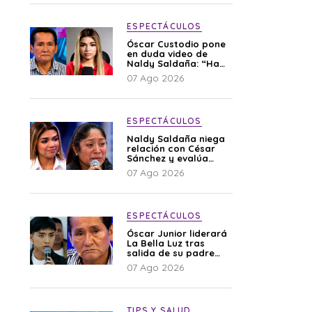
ESPECTÁCULOS
Óscar Custodio pone
en duda video de
Naldy Saldaña: “Hay
cosas que de repente
07 Ago 2026
se han editado”
ESPECTÁCULOS
Naldy Saldaña niega
relación con César
Sánchez y evalúa
denunciar a su
07 Ago 2026
esposa: “Es una
difamación”
ESPECTÁCULOS
Óscar Junior liderará
La Bella Luz tras
salida de su padre
por polémica con
07 Ago 2026
Naldy Saldaña
TIPS Y SALUD