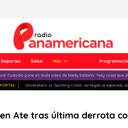
Deportes
Salsa
Más
Programaci
car Custodio pone en duda video de Naldy Saldaña: “Hay cosas que d
PORTES
Universitario vs. Sporting Cristal: así llegan al esperado 
 en Ate tras última derrota c