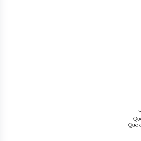
Y
Que
Que e