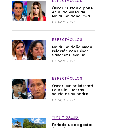
ESPECTÁCULOS
Óscar Custodio pone
en duda video de
Naldy Saldaña: “Hay
cosas que de repente
07 Ago 2026
se han editado”
ESPECTÁCULOS
Naldy Saldaña niega
relación con César
Sánchez y evalúa
denunciar a su
07 Ago 2026
esposa: “Es una
difamación”
ESPECTÁCULOS
Óscar Junior liderará
La Bella Luz tras
salida de su padre
por polémica con
07 Ago 2026
Naldy Saldaña
TIPS Y SALUD
Feriado 6 de agosto: