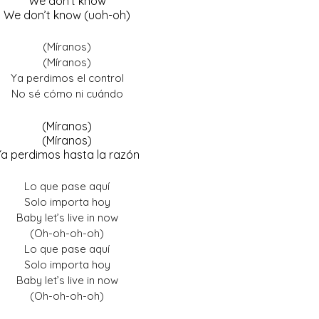
We don’t know
We don’t know (uoh-oh)
(Míranos)
(Míranos)
Ya perdimos el control
No sé cómo ni cuándo
(Míranos)
(Míranos)
Ya perdimos hasta la razón
Lo que pase aquí
Solo importa hoy
Baby let’s live in now
(Oh-oh-oh-oh)
Lo que pase aquí
Solo importa hoy
Baby let’s live in now
(Oh-oh-oh-oh)