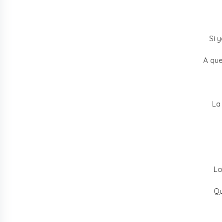
Si 
A qu
La
Lo
Qu