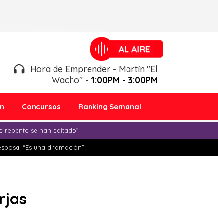
Hora de Emprender - Martín "El
Wacho" -
1:00PM - 3:00PM
ón
Concursos
Ranking Semanal
e repente se han editado”
esposa: “Es una difamación”
rjas