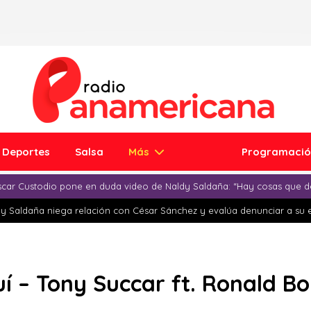
Deportes
Salsa
Más
Programaci
car Custodio pone en duda video de Naldy Saldaña: “Hay cosas que d
y Saldaña niega relación con César Sánchez y evalúa denunciar a su 
í – Tony Succar ft. Ronald Bo