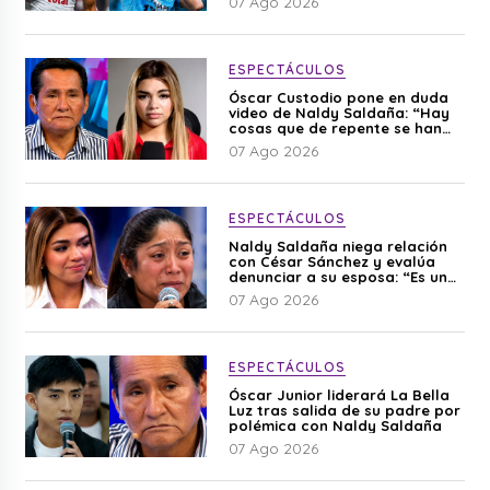
07 Ago 2026
ESPECTÁCULOS
Óscar Custodio pone en duda
video de Naldy Saldaña: “Hay
cosas que de repente se han
editado”
07 Ago 2026
ESPECTÁCULOS
Naldy Saldaña niega relación
con César Sánchez y evalúa
denunciar a su esposa: “Es una
difamación”
07 Ago 2026
ESPECTÁCULOS
Óscar Junior liderará La Bella
Luz tras salida de su padre por
polémica con Naldy Saldaña
07 Ago 2026