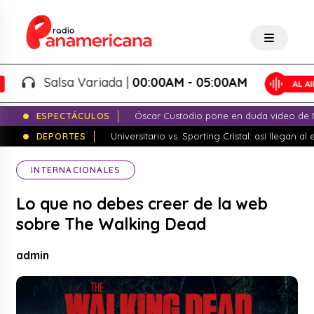
Salsa Variada |
00:00AM - 05:00AM
ESPECTÁCULOS
Óscar Custodio pone en duda video de N
DEPORTES
Universitario vs. Sporting Cristal: así llegan a
INTERNACIONALES
Lo que no debes creer de la web
sobre The Walking Dead
admin