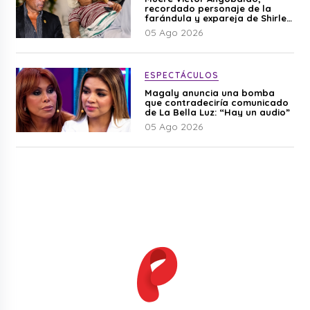
recordado personaje de la
farándula y expareja de Shirley
Cherres
05 Ago 2026
ESPECTÁCULOS
Magaly anuncia una bomba
que contradeciría comunicado
de La Bella Luz: “Hay un audio”
05 Ago 2026