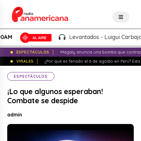
Levantados - Luigui Carbajal y Lu
ESPECTÁCULOS
Magaly anuncia una bomba que contrade
VIRALES
¿Por qué es feriado el 6 de agosto en Perú? Esta 
ESPECTÁCULOS
¡Lo que algunos esperaban!
Combate se despide
admin