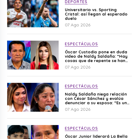
DEPORTES
Universitario vs. Sporting
Cristal: así llegan al esperado
duelo
07 Ago 2026
ESPECTÁCULOS
Óscar Custodio pone en duda
video de Naldy Saldaña: “Hay
cosas que de repente se han
editado”
07 Ago 2026
ESPECTÁCULOS
Naldy Saldaña niega relación
con César Sánchez y evalúa
denunciar a su esposa: “Es una
difamación”
07 Ago 2026
ESPECTÁCULOS
Óscar Junior liderará La Bella