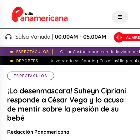
Salsa Variada |
00:00AM - 05:00AM
ESPECTÁCULOS
Óscar Custodio pone en duda video de N
DEPORTES
Universitario vs. Sporting Cristal: así llegan a
ESPECTÁCULOS
¡Lo desenmascara! Suheyn Cipriani
responde a César Vega y lo acusa
de mentir sobre la pensión de su
bebé
Redacción Panamericana