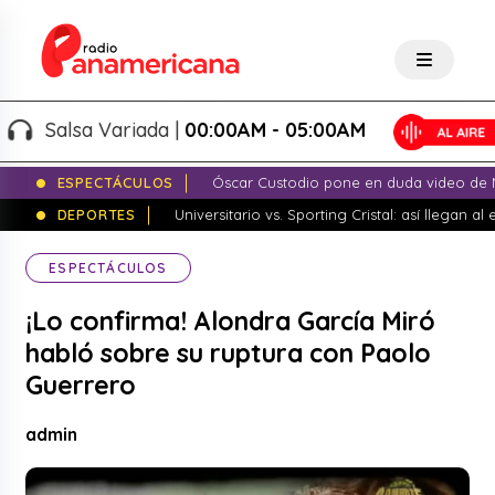
Salsa Variada |
00:00AM - 05:00AM
ESPECTÁCULOS
Óscar Custodio pone en duda video de N
DEPORTES
Universitario vs. Sporting Cristal: así llegan a
ESPECTÁCULOS
¡Lo confirma! Alondra García Miró
habló sobre su ruptura con Paolo
Guerrero
admin