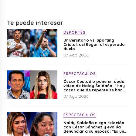
Te puede interesar
DEPORTES
Universitario vs. Sporting
Cristal: así llegan al esperado
duelo
07 Ago 2026
ESPECTÁCULOS
Óscar Custodio pone en duda
video de Naldy Saldaña: “Hay
cosas que de repente se han
editado”
07 Ago 2026
ESPECTÁCULOS
Naldy Saldaña niega relación
con César Sánchez y evalúa
denunciar a su esposa: “Es una
difamación”