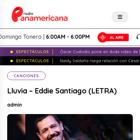
ngo Tonero |
6:00AM - 6:00PM
D
ESPECTÁCULOS
Óscar Custodio pone en duda video de N
ESPECTÁCULOS
Naldy Saldaña niega relación con César
CANCIONES
Lluvia – Eddie Santiago (LETRA)
admin