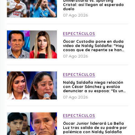
Universitario vs. Sporting
Cristal: así llegan al esperado
duelo
07 Ago 2026
ESPECTÁCULOS
Óscar Custodio pone en duda
video de Naldy Saldaña: “Hay
cosas que de repente se han
editado”
07 Ago 2026
ESPECTÁCULOS
Naldy Saldaña niega relación
con César Sánchez y evalúa
denunciar a su esposa: “Es una
difamación”
07 Ago 2026
ESPECTÁCULOS
Óscar Junior liderará La Bella
Luz tras salida de su padre por
polémica con Naldy Saldaña