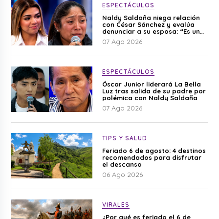
ESPECTÁCULOS
Naldy Saldaña niega relación
con César Sánchez y evalúa
denunciar a su esposa: “Es una
difamación”
07 Ago 2026
ESPECTÁCULOS
Óscar Junior liderará La Bella
Luz tras salida de su padre por
polémica con Naldy Saldaña
07 Ago 2026
TIPS Y SALUD
Feriado 6 de agosto: 4 destinos
recomendados para disfrutar
el descanso
06 Ago 2026
VIRALES
¿Por qué es feriado el 6 de