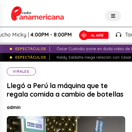
 Micky |
4:00PM - 8:00PM
Tardeo 
ESPECTÁCULOS
Óscar Custodio pone en duda video de N
ESPECTÁCULOS
Naldy Saldaña niega relación con César
VIRALES
Llegó a Perú la máquina que te
regala comida a cambio de botellas
admin