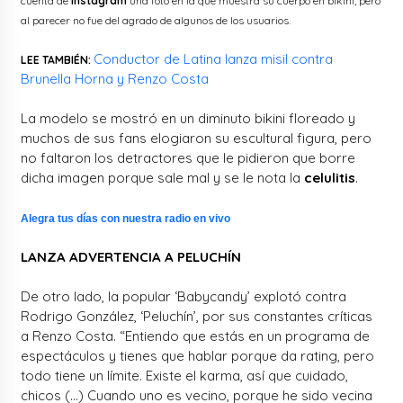
cuenta de
Instagram
una foto en la que muestra su cuerpo en bikini, pero
al parecer no fue del agrado de algunos de los usuarios.
Conductor de Latina lanza misil contra
LEE TAMBIÉN:
Brunella Horna y Renzo Costa
La modelo se mostró en un diminuto bikini floreado y
muchos de sus fans elogiaron su escultural figura, pero
no faltaron los detractores que le pidieron que borre
dicha imagen porque sale mal y se le nota la
celulitis
.
Alegra tus días con nuestra radio en vivo
LANZA ADVERTENCIA A PELUCHÍN
De otro lado, la popular ‘Babycandy’ explotó contra
Rodrigo González, ‘Peluchín’, por sus constantes críticas
a Renzo Costa. “Entiendo que estás en un programa de
espectáculos y tienes que hablar porque da rating, pero
todo tiene un límite. Existe el karma, así que cuidado,
chicos (…) Cuando uno es vecino, porque he sido vecina