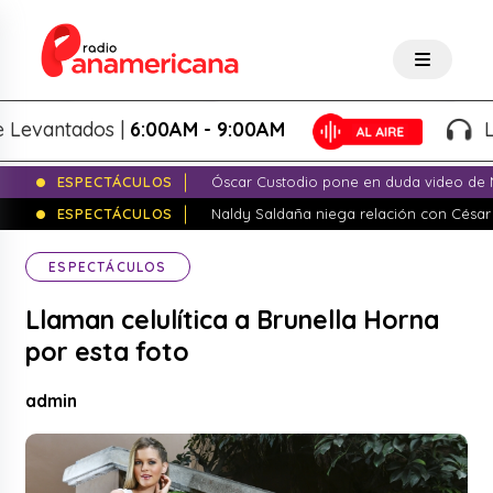
antados |
6:00AM - 9:00AM
Lo Me
ESPECTÁCULOS
Óscar Custodio pone en duda video de N
ESPECTÁCULOS
Naldy Saldaña niega relación con César
ESPECTÁCULOS
Llaman celulítica a Brunella Horna
por esta foto
admin