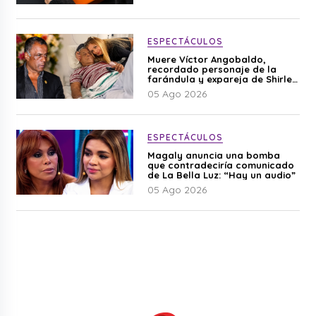
ESPECTÁCULOS
Muere Víctor Angobaldo,
recordado personaje de la
farándula y expareja de Shirley
Cherres
05 Ago 2026
ESPECTÁCULOS
Magaly anuncia una bomba
que contradeciría comunicado
de La Bella Luz: “Hay un audio”
05 Ago 2026