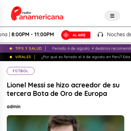
|
8:00PM - 11:00PM
Noches de Fan
TIPS Y SALUD
Feriado 6 de agosto: 4 destinos recomend
VIRALES
¿Por qué es feriado el 6 de agosto en Perú? Esta 
FÚTBOL
Lionel Messi se hizo acreedor de su
tercera Bota de Oro de Europa
admin