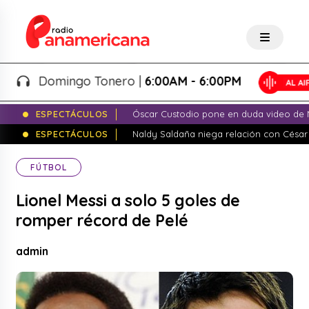
Domingo Tonero |
6:00AM - 6:00PM
ESPECTÁCULOS
Óscar Custodio pone en duda video de N
ESPECTÁCULOS
Naldy Saldaña niega relación con César
FÚTBOL
Lionel Messi a solo 5 goles de
romper récord de Pelé
admin