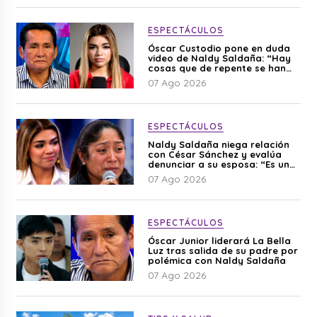
ESPECTÁCULOS
Óscar Custodio pone en duda
video de Naldy Saldaña: “Hay
cosas que de repente se han
editado”
07 Ago 2026
ESPECTÁCULOS
Naldy Saldaña niega relación
con César Sánchez y evalúa
denunciar a su esposa: “Es una
difamación”
07 Ago 2026
ESPECTÁCULOS
Óscar Junior liderará La Bella
Luz tras salida de su padre por
polémica con Naldy Saldaña
07 Ago 2026