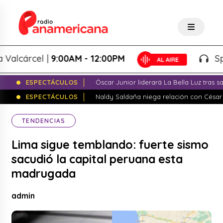
cárcel |
9:00AM - 12:00PM
Splash!
ESPECTÁCULOS
Óscar Junior liderará La Bella Luz tras 
ESPECTÁCULOS
Naldy Saldaña niega relación con César
TENDENCIAS
Lima sigue temblando: fuerte sismo
sacudió la capital peruana esta
madrugada
admin