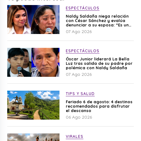
ESPECTÁCULOS
Naldy Saldaña niega relación
con César Sánchez y evalúa
denunciar a su esposa: “Es una
difamación”
07 Ago 2026
ESPECTÁCULOS
Óscar Junior liderará La Bella
Luz tras salida de su padre por
polémica con Naldy Saldaña
07 Ago 2026
TIPS Y SALUD
Feriado 6 de agosto: 4 destinos
recomendados para disfrutar
el descanso
06 Ago 2026
VIRALES