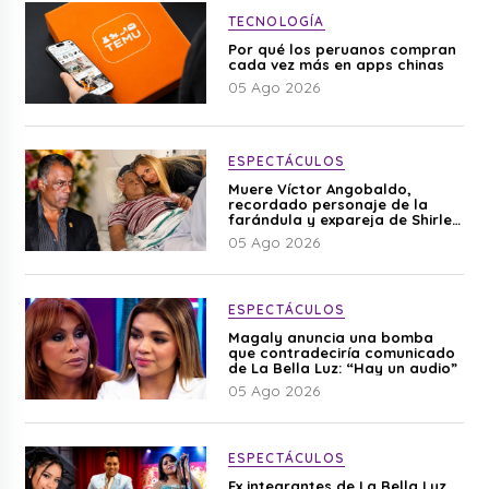
TECNOLOGÍA
Por qué los peruanos compran
cada vez más en apps chinas
05 Ago 2026
ESPECTÁCULOS
Muere Víctor Angobaldo,
recordado personaje de la
farándula y expareja de Shirley
Cherres
05 Ago 2026
ESPECTÁCULOS
Magaly anuncia una bomba
que contradeciría comunicado
de La Bella Luz: “Hay un audio”
05 Ago 2026
ESPECTÁCULOS
Ex integrantes de La Bella Luz