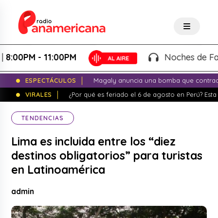
00PM - 11:00PM
Noches de Fantasí
ESPECTÁCULOS
Magaly anuncia una bomba que contrade
VIRALES
¿Por qué es feriado el 6 de agosto en Perú? Esta 
TENDENCIAS
Lima es incluida entre los “diez
destinos obligatorios” para turistas
en Latinoamérica
admin