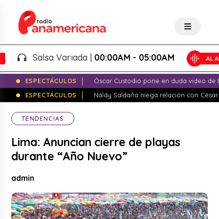
Salsa Variada |
00:00AM - 05:00AM
ESPECTÁCULOS
Óscar Custodio pone en duda video de N
ESPECTÁCULOS
Naldy Saldaña niega relación con César
TENDENCIAS
Lima: Anuncian cierre de playas
durante “Año Nuevo”
admin