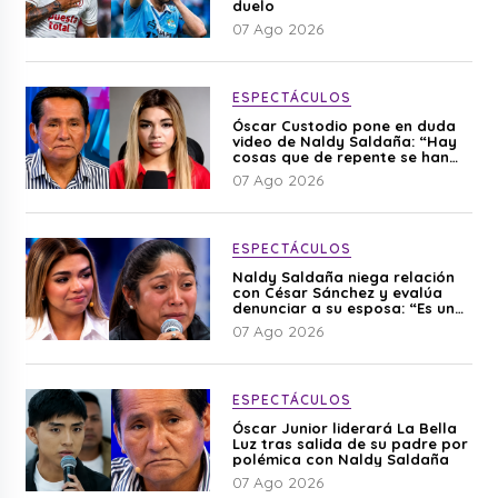
duelo
07 Ago 2026
ESPECTÁCULOS
Óscar Custodio pone en duda
video de Naldy Saldaña: “Hay
cosas que de repente se han
editado”
07 Ago 2026
ESPECTÁCULOS
Naldy Saldaña niega relación
con César Sánchez y evalúa
denunciar a su esposa: “Es una
difamación”
07 Ago 2026
ESPECTÁCULOS
Óscar Junior liderará La Bella
Luz tras salida de su padre por
polémica con Naldy Saldaña
07 Ago 2026