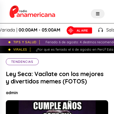
ada |
00:00AM - 05:00AM
Salsa V
TIPS Y SALUD
Feriado 6 de agosto: 4 destinos recomend
VIRALES
¿Por qué es feriado el 6 de agosto en Perú? Esta 
TENDENCIAS
Ley Seca: Vacílate con los mejores
y divertidos memes (FOTOS)
admin