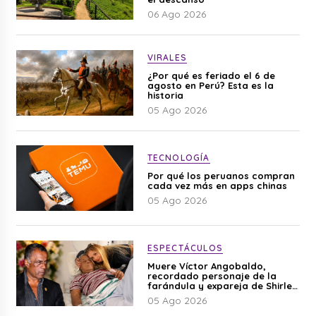
06 Ago 2026
VIRALES
¿Por qué es feriado el 6 de
agosto en Perú? Esta es la
historia
05 Ago 2026
TECNOLOGÍA
Por qué los peruanos compran
cada vez más en apps chinas
05 Ago 2026
ESPECTÁCULOS
Muere Víctor Angobaldo,
recordado personaje de la
farándula y expareja de Shirley
Cherres
05 Ago 2026