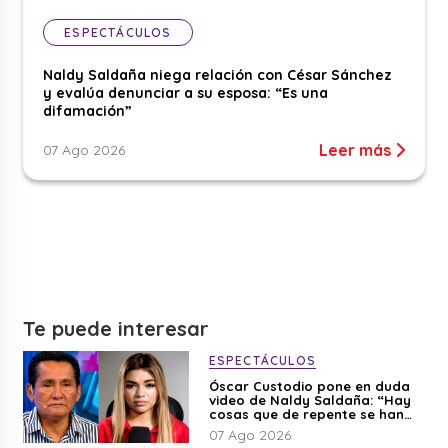
ESPECTÁCULOS
Naldy Saldaña niega relación con César Sánchez
y evalúa denunciar a su esposa: “Es una
difamación”
Leer más
07 Ago 2026
Te puede interesar
ESPECTÁCULOS
Óscar Custodio pone en duda
video de Naldy Saldaña: “Hay
cosas que de repente se han
editado”
07 Ago 2026