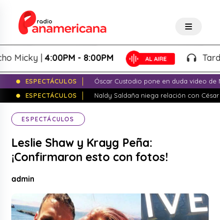
icky |
4:00PM - 8:00PM
Tardeo Sa
ESPECTÁCULOS
Óscar Custodio pone en duda video de N
ESPECTÁCULOS
Naldy Saldaña niega relación con César
ESPECTÁCULOS
Leslie Shaw y Krayg Peña:
¡Confirmaron esto con fotos!
admin