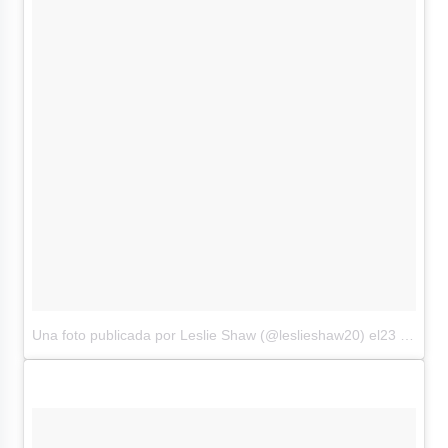
Una foto publicada por Leslie Shaw (@leslieshaw20)
el23 de Dic de 2016 a la(s) 3:59 PST