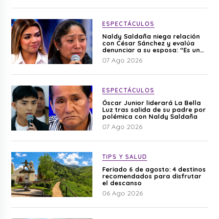
ESPECTÁCULOS
Naldy Saldaña niega relación
con César Sánchez y evalúa
denunciar a su esposa: “Es una
difamación”
07 Ago 2026
ESPECTÁCULOS
Óscar Junior liderará La Bella
Luz tras salida de su padre por
polémica con Naldy Saldaña
07 Ago 2026
TIPS Y SALUD
Feriado 6 de agosto: 4 destinos
recomendados para disfrutar
el descanso
06 Ago 2026